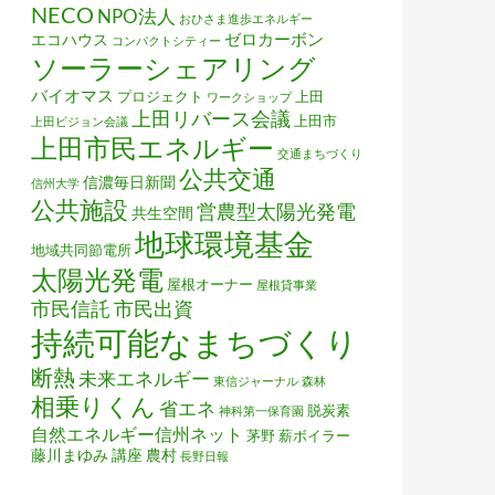
NECO
NPO法人
おひさま進歩エネルギー
ゼロカーボン
エコハウス
コンパクトシティー
ソーラーシェアリング
バイオマス
プロジェクト
上田
ワークショップ
上田リバース会議
上田市
上田ビジョン会議
上田市民エネルギー
交通まちづくり
公共交通
信濃毎日新聞
信州大学
公共施設
営農型太陽光発電
共生空間
地球環境基金
地域共同節電所
太陽光発電
屋根オーナー
屋根貸事業
市民信託
市民出資
持続可能なまちづくり
断熱
未来エネルギー
東信ジャーナル
森林
相乗りくん
省エネ
脱炭素
神科第一保育園
自然エネルギー信州ネット
茅野
薪ボイラー
藤川まゆみ
講座
農村
長野日報