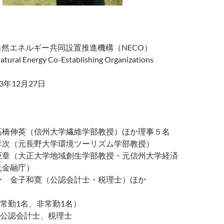
自然エネルギー共同設置推進機構（NECO）
Natural Energy Co-Establishing Organizations
13年12月27日
高橋伸英（信州大学繊維学部教授）ほか理事５名
孝次（元長野大学環境ツーリズム学部教授）
巨章（大正大学地域創生学部教授・元信州大学経済
元金融庁）
ー 金子和寛（公認会計士・税理士）ほか
常勤1名、非常勤1名）
公認会計士、税理士