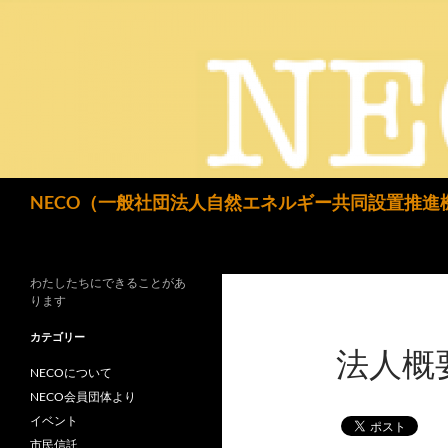
検
NECO（一般社団法人自然エネルギー共同設置推進
索
わたしたちにできることがあ
ります
カテゴリー
法人概
NECOについて
NECO会員団体より
イベント
市民信託