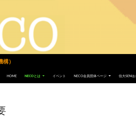
機構）
コンテンツへスキップ
HOME
NECOとは
イベント
NECO会員団体ページ
信大SEN
要