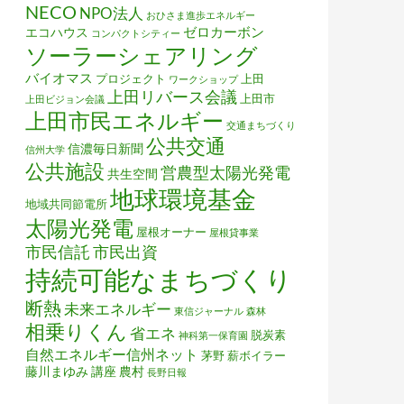
NECO
NPO法人
おひさま進歩エネルギー
ゼロカーボン
エコハウス
コンパクトシティー
ソーラーシェアリング
バイオマス
プロジェクト
上田
ワークショップ
上田リバース会議
上田市
上田ビジョン会議
上田市民エネルギー
交通まちづくり
公共交通
信濃毎日新聞
信州大学
公共施設
営農型太陽光発電
共生空間
地球環境基金
地域共同節電所
太陽光発電
屋根オーナー
屋根貸事業
市民信託
市民出資
持続可能なまちづくり
断熱
未来エネルギー
東信ジャーナル
森林
相乗りくん
省エネ
脱炭素
神科第一保育園
自然エネルギー信州ネット
茅野
薪ボイラー
藤川まゆみ
講座
農村
長野日報