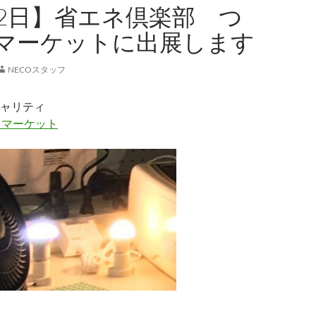
12日】省エネ倶楽部 つ
マーケットに出展します
NECOスタッフ
ャリティ
るマーケット