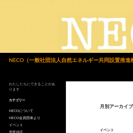
検
NECO（一般社団法人自然エネルギー共同設置推進
索
わたしたちにできることがあ
ります
カテゴリー
月別アーカイブ: 
NECOについて
NECO会員団体より
イベント
イベント
市民信託