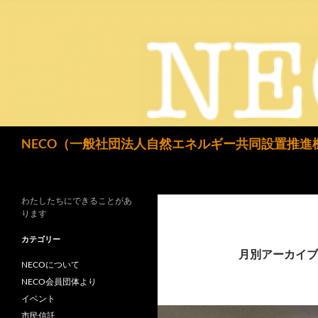
検
NECO（一般社団法人自然エネルギー共同設置推進
索
わたしたちにできることがあ
ります
カテゴリー
月別アーカイブ: 
NECOについて
NECO会員団体より
イベント
市民信託