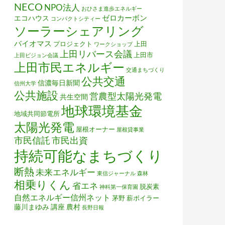
NECO
NPO法人
おひさま進歩エネルギー
ゼロカーボン
エコハウス
コンパクトシティー
ソーラーシェアリング
バイオマス
プロジェクト
上田
ワークショップ
上田リバース会議
上田市
上田ビジョン会議
上田市民エネルギー
交通まちづくり
公共交通
信濃毎日新聞
信州大学
公共施設
営農型太陽光発電
共生空間
地球環境基金
地域共同節電所
太陽光発電
屋根オーナー
屋根貸事業
市民信託
市民出資
持続可能なまちづくり
断熱
未来エネルギー
東信ジャーナル
森林
相乗りくん
省エネ
脱炭素
神科第一保育園
自然エネルギー信州ネット
茅野
薪ボイラー
藤川まゆみ
講座
農村
長野日報