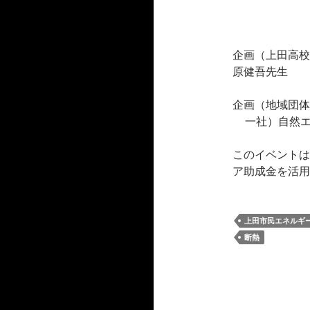
企画（上田高校
原健吾先生
企画（地域団体
一社）自然エネ
このイベントは
ア助成金を活用
上田市民エネルギ
断熱