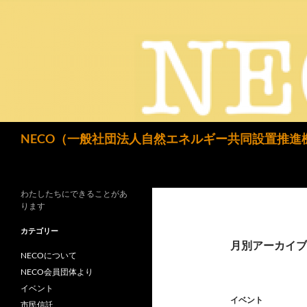
検
NECO（一般社団法人自然エネルギー共同設置推進
索
わたしたちにできることがあ
ります
カテゴリー
月別アーカイブ: 
NECOについて
NECO会員団体より
イベント
イベント
市民信託