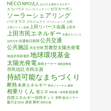
NECO
NPO法人
おひさま進歩エネルギー
ゼロカーボン
エコハウス
コンパクトシティー
ソーラーシェアリング
バイオマス
プロジェクト
上田
ワークショップ
上田リバース会議
上田市
上田ビジョン会議
上田市民エネルギー
交通まちづくり
公共交通
信濃毎日新聞
信州大学
公共施設
営農型太陽光発電
共生空間
地球環境基金
地域共同節電所
太陽光発電
屋根オーナー
屋根貸事業
市民信託
市民出資
持続可能なまちづくり
断熱
未来エネルギー
東信ジャーナル
森林
相乗りくん
省エネ
脱炭素
神科第一保育園
自然エネルギー信州ネット
茅野
薪ボイラー
藤川まゆみ
講座
農村
長野日報