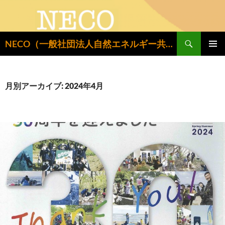
検
NECO（一般社団法人自然エネルギー共同設置推進機構）
索
コ
メインメ
ン
ニュー
テ
ン
月別アーカイブ: 2024年4月
ツ
へ
ス
キ
ッ
プ