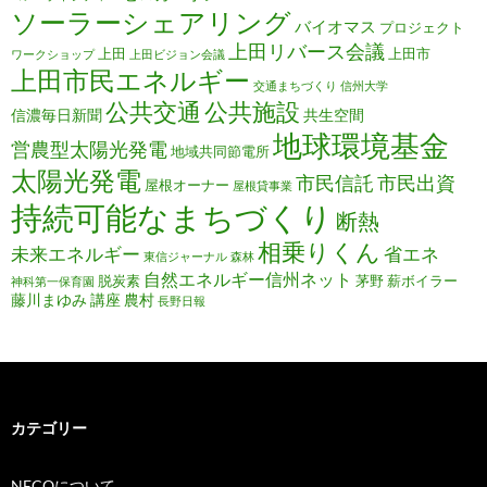
ソーラーシェアリング
バイオマス
プロジェクト
上田リバース会議
上田
上田市
ワークショップ
上田ビジョン会議
上田市民エネルギー
交通まちづくり
信州大学
公共施設
公共交通
信濃毎日新聞
共生空間
地球環境基金
営農型太陽光発電
地域共同節電所
太陽光発電
市民信託
市民出資
屋根オーナー
屋根貸事業
持続可能なまちづくり
断熱
相乗りくん
未来エネルギー
省エネ
東信ジャーナル
森林
自然エネルギー信州ネット
脱炭素
茅野
薪ボイラー
神科第一保育園
藤川まゆみ
講座
農村
長野日報
カテゴリー
NECOについて