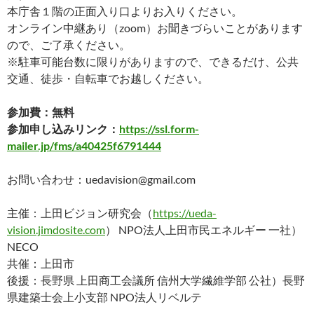
本庁舎１階の正面入り口よりお入りください。
オンライン中継あり（zoom）お聞きづらいことがあります
ので、ご了承ください。
※駐車可能台数に限りがありますので、できるだけ、公共
交通、徒歩・自転車でお越しください。
参加費：無料
参加申し込みリンク：
https://ssl.form-
mailer.jp/fms/a40425f6791444
お問い合わせ：uedavision@gmail.com
主催：上田ビジョン研究会（
https://ueda-
vision.jimdosite.com
） NPO法人上田市民エネルギー 一社）
NECO
共催：上田市
後援：長野県 上田商工会議所 信州大学繊維学部 公社）長野
県建築士会上小支部 NPO法人リベルテ