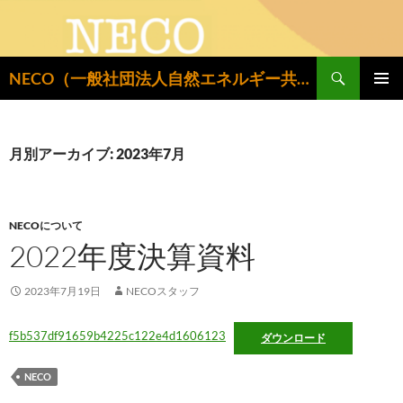
検
NECO（一般社団法人自然エネルギー共同設置推進機構）
索
コ
メインメ
ン
ニュー
テ
ン
月別アーカイブ: 2023年7月
ツ
へ
ス
キ
NECOについて
ッ
2022年度決算資料
プ
2023年7月19日
NECOスタッフ
f5b537df91659b4225c122e4d1606123
ダウンロード
NECO