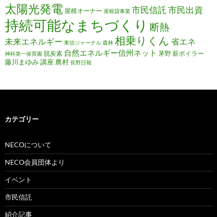
太陽光発電
市民信託
市民出資
屋根オーナー
屋根貸事業
持続可能なまちづくり
断熱
相乗りくん
未来エネルギー
省エネ
東信ジャーナル
森林
自然エネルギー信州ネット
脱炭素
茅野
薪ボイラー
神科第一保育園
藤川まゆみ
講座
農村
長野日報
カテゴリー
NECOについて
NECO会員団体より
イベント
市民信託
紹介記事