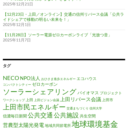
2025年12月21日
【12月23日・上田／オンライン】交通の信州リバース会議「公共ラ
イドシェアで移動の明るい未来を！」
2025年12月1日
【11月28日】ソーラー電源ゼロカーボンライブ「光放つ音」
2025年11月7日
タグ
NECO
NPO法人
エコハウス
おひさま進歩エネルギー
ゼロカーボン
コンパクトシティー
ソーラーシェアリング
バイオマス
プロジェクト
上田リバース会議
上田
上田市
ワークショップ
上田ビジョン会議
上田市民エネルギー
交通まちづくり
信州大学
公共施設
公共交通
信濃毎日新聞
共生空間
地球環境基金
営農型太陽光発電
地域共同節電所