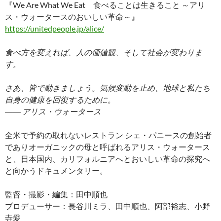
『We Are What We Eat 食べることは生きること ～アリ
ス・ウォータースのおいしい革命～』
https://unitedpeople.jp/alice/
食べ方を変えれば、人の価値観、そして社会が変わりま
す。
さあ、皆で動きましょう。気候変動を止め、地球と私たち
自身の健康を回復するために。
―― アリス・ウォータース
全米で予約の取れないレストラン シェ・パニースの創始者
でありオーガニックの母と呼ばれるアリス・ウォータース
と、日本国内、カリフォルニアへとおいしい革命の探究へ
と向かうドキュメンタリー。
監督・撮影・編集：田中順也
プロデューサー：長谷川ミラ、田中順也、阿部裕志、小野
寺愛