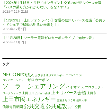
【2026年1月15日・長野／オンライン】交通の信州リバース会議
「バスの乗り方がわからない、をなくす！」
2025年12月21日
【12月23日・上田／オンライン】交通の信州リバース会議「公共ラ
イドシェアで移動の明るい未来を！」
2025年12月1日
【11月28日】ソーラー電源ゼロカーボンライブ「光放つ音」
2025年11月7日
タグ
NECO
NPO法人
エコハウス
おひさま進歩エネルギー
ゼロカーボン
コンパクトシティー
ソーラーシェアリング
バイオマス
プロジェクト
上田リバース会議
上田
上田市
ワークショップ
上田ビジョン会議
上田市民エネルギー
交通まちづくり
信州大学
公共施設
公共交通
信濃毎日新聞
共生空間