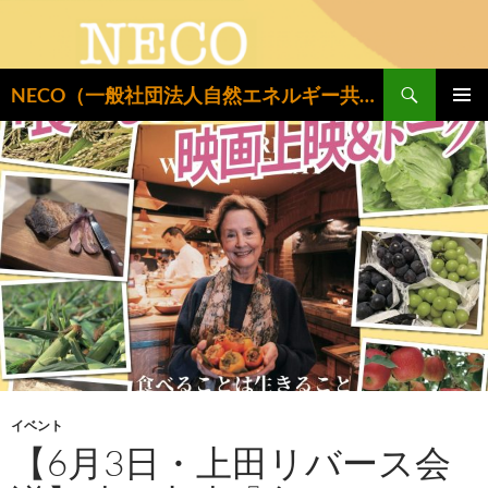
検
NECO（一般社団法人自然エネルギー共同設置推進機構）
索
コ
メインメ
ン
ニュー
テ
ン
ツ
へ
ス
キ
ッ
プ
イベント
【6月3日・上田リバース会