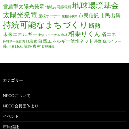
地球環境基金
営農型太陽光発電
地域共同節電所
太陽光発電
市民信託
市民出資
屋根オーナー
屋根貸事業
持続可能なまちづくり
断熱
相乗りくん
未来エネルギー
省エネ
東信ジャーナル
森林
自然エネルギー信州ネット
脱炭素
茅野
薪ボイラー
神科第一保育園
藤川まゆみ
講座
農村
長野日報
カテゴリー
NECOについて
NECO会員団体より
イベント
市民信託