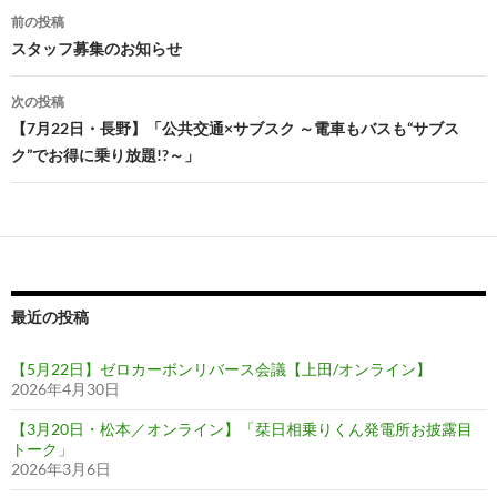
投
前の投稿
稿
スタッフ募集のお知らせ
ナ
次の投稿
ビ
【7月22日・長野】「公共交通×サブスク ～電車もバスも“サブス
ク”でお得に乗り放題!?～」
ゲ
ー
シ
ョ
ン
最近の投稿
【5月22日】ゼロカーボンリバース会議【上田/オンライン】
2026年4月30日
【3月20日・松本／オンライン】「栞日相乗りくん発電所お披露目
トーク」
2026年3月6日