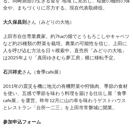
る。岡崎酒造の生きる道を“地域“に見出し、稲倉の棚田の保
全や、まちづくりに尽力する。現在代表取締役。
大久保昌則
さん（みどりの大地）
上田市在住専業農家。約7haの畑でとうもろこしやキャベツ
など約25種類の野菜を栽培。農業の可能性を信じ、上田に
人を呼び込む方法を日々模索中。直売所「みどりの大地」
は2025年より「真田ゆきむら夢工房」横に移転予定。
石川祥史
さん（食季cafe展）
2011年の震災を機に地元の有機野菜や狩猟肉、季節の食材
を使い、五感で季節を味わう料理を届ける仕出し屋「食季
cafe展」を運営。昨年12月に山の幸を味わうゲストハウス
とレストラン「台所一二三」を上田市常磐城に開業。
参加申込フォーム