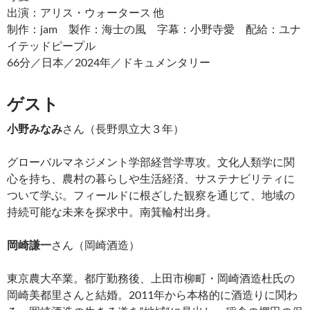
出演：アリス・ウォータース 他
制作：jam 製作：海士の風 字幕：小野寺愛 配給：ユナ
イテッドピープル
66分／日本／2024年／ドキュメンタリー
ゲスト
小野みなみ
さん（長野県立大３年）
グローバルマネジメント学部経営学専攻。文化人類学に関
心を持ち、農村の暮らしや生活経済、サステナビリティに
ついて学ぶ。フィールドに根ざした観察を通じて、地域の
持続可能な未来を探求中。南箕輪村出身。
岡崎謙一
さん（岡崎酒造）
東京農大卒業。都庁勤務後、上田市柳町・岡崎酒造杜氏の
岡崎美都里さんと結婚。2011年から本格的に酒造りに関わ