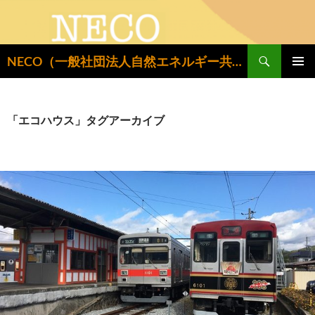
検
NECO（一般社団法人自然エネルギー共同設置推進機構）
索
コ
メインメ
ン
ニュー
テ
ン
「エコハウス」タグアーカイブ
ツ
へ
ス
キ
ッ
プ