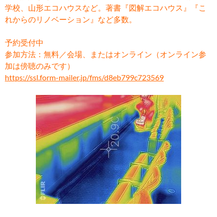
学校、山形エコハウスなど。著書『図解エコハウス』『こ
れからのリノベーション』など多数。
予約受付中
参加方法：無料／会場、またはオンライン（オンライン参
加は傍聴のみです）
https://ssl.form-mailer.jp/fms/d8eb799c723569