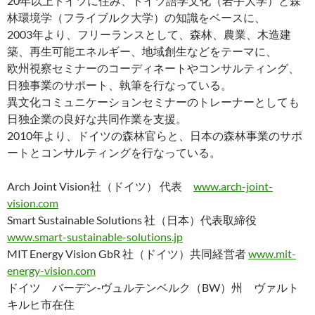
20年以上ドイツに住み、ドイツ語学文化（岩手大学）と森
林環境学（フライブルク大学）の知識をベースに、
2003年より、フリーランスとして、森林、農業、木造建
築、再生可能エネルギー、地域創生などをテーマに、
欧州視察セミナーのコーディネートやコンサルティング、
日独事業のサポート、執筆を行なっている。
異文化コミュニケーションセミナーのトレーナーとしても
日独企業の良好な共同作業を支援。
2010年より、ドイツの森林官らと、日本の森林事業のサポ
ートとコンサルティングを行なっている。
Arch Joint Vision社（ドイツ） 代表
www.arch-joint-
vision.com
Smart Sustainable Solutions 社（日本）代表取締役
www.smart-sustainable-solutions.jp
MIT Energy Vision GbR 社（ドイツ）共同経営者
www.mit-
energy-vision.com
ドイツ バーデン‐ヴュルテンベルク（BW）州 ヴァルト
キルヒ市在住