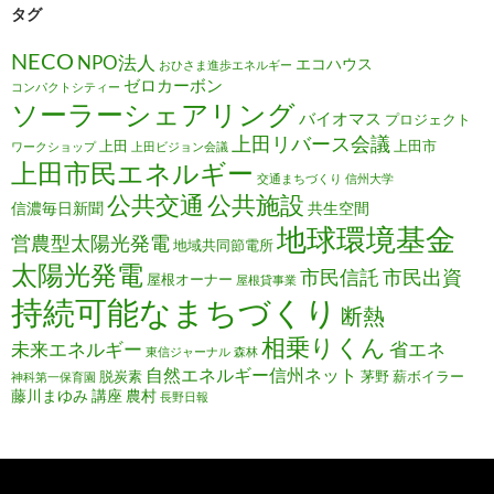
タグ
NECO
NPO法人
エコハウス
おひさま進歩エネルギー
ゼロカーボン
コンパクトシティー
ソーラーシェアリング
バイオマス
プロジェクト
上田リバース会議
上田
上田市
ワークショップ
上田ビジョン会議
上田市民エネルギー
交通まちづくり
信州大学
公共施設
公共交通
信濃毎日新聞
共生空間
地球環境基金
営農型太陽光発電
地域共同節電所
太陽光発電
市民信託
市民出資
屋根オーナー
屋根貸事業
持続可能なまちづくり
断熱
相乗りくん
未来エネルギー
省エネ
東信ジャーナル
森林
自然エネルギー信州ネット
脱炭素
茅野
薪ボイラー
神科第一保育園
藤川まゆみ
講座
農村
長野日報