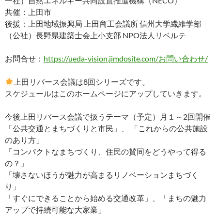
一社）自然エネルギー共同設置推進機構（NECO）
共催：上田市
後援：上田地域振興局 上田商工会議所 信州大学繊維学部
（公社）長野県建築士会上小支部 NPO法人リベルテ
お問合せ：
https://ueda-vision.jimdosite.com/お問い合わせ/
上田リバース会議は8回シリーズです。
スケジュールはこのホームページにアップしていきます。
今後上田リバース会議で扱うテーマ（予定）月１～2回開催
「公共交通とまちづくりと市民」、 「これからの公共施設
のあり方」
「コンパクトなまちづくり、住民の賛同をどうやって得る
の？」
「壊さないほうが魅力が高まるリノベーションまちづく
り」
「すぐにできることから始める交通改革」、「まちの魅力
アップで持続可能な大家業」