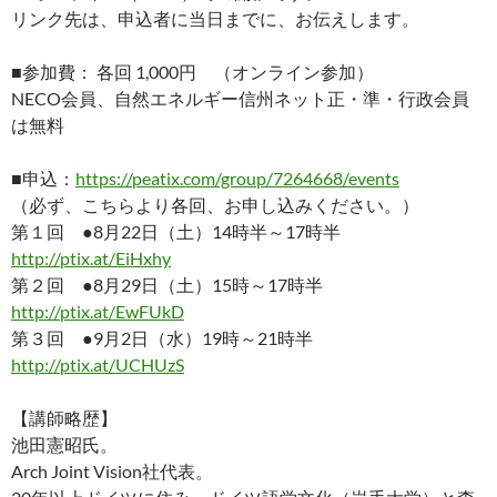
リンク先は、申込者に当日までに、お伝えします。
■参加費： 各回 1,000円 （オンライン参加）
NECO会員、自然エネルギー信州ネット正・準・行政会員
は無料
■申込：
https://peatix.com/group/7264668/events
（必ず、こちらより各回、お申し込みください。）
第１回 ●8月22日（土）14時半～17時半
http://ptix.at/EiHxhy
第２回 ●8月29日（土）15時～17時半
http://ptix.at/EwFUkD
第３回 ●9月2日（水）19時～21時半
http://ptix.at/UCHUzS
【講師略歴】
池田憲昭氏。
Arch Joint Vision社代表。