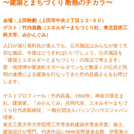
〜建築とまちづくり 断熱のチカラ〜
会場：上田映劇（上田市中央２丁目１２−３０）
ゲスト：竹内昌義（エネルギーまちづくり社、東北芸術工
科大学、みかんぐみ）
人口が減り老朽化が進んでも、公共施設はみんなが使う大
切な施設。今後はどうすればいいでしょう。公共施設を
「建築とエネルギーとまちづくり」の視点で考えます。
愛・地球博や紫波町オガールタウンなど数多くの公共と民
間の連携による建築を行なってきた竹内昌義さんをお呼び
します。
ゲストプロフィール：竹内昌義。1962年、神奈川県生ま
れ。建築家。『みかんぐみ』共同代表、エネルギーまちづ
くり社代表取締役 、一般社団法人パッシブハウスジャパン
理事。
東京工業大学大学院理工学専攻科建築学専攻卒業。修士。
建築設計が専門。代表作品にNHK長野放送会館、伊那東小