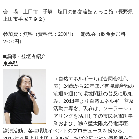
会 場：上田市 手塚 塩田の郷交流館 とっこ館（長野県
上田市手塚７９２）
参加費：無料（資料代：200円） 懇親会（飲食参加料：
2500円）
■講師・登壇者紹介
東光弘
（自然エネルギーちば合同会社代
表）24歳から20年ほど有機農産物の
流通を通じて環境問題の普及に取組
み、2011年より自然エネルギー普及
活動に専念。現在は、ソーラーシェ
アリングを活用しての市民発電所事
業および、独立型太陽光発電講座、
講演活動、各種環境イベントのプロデュースを務める。
2015年４月より市民エネルギーちば合同会社の事務所を千