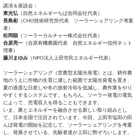
講演＆座談会：
東光弘
（自然エネルギーちば合同会社代表）
長島彬
（CHO技術研究所代表 ソーラーシェアリング考案
者）
松岡顕
（ソーラーカルチャー株式会社代表）
合原亮一
（合原有機農園代表 自然エネルギー信州ネット
理事）
藤川まゆみ
（NPO法人上田市民エネルギー代表）
ソーラーシェアリング（営農型太陽光発電）とは、耕作農
地のうえに作物の生育に適した範囲で太陽光発電を置き、
夏の過度な日差しや冬の放射冷却を低減し、農作業をやり
やすくするシステムです。もちろん、ソーラー発電の電気
によって、売電収入を得ることもできます。
いま、農とエネルギーを融合させる新しい取り組みとし
て、日本全国で注目されています。今回、上田市塩田の田
んぼ発電の開始を記念して、ソーラーシェアリングを考案
し、発展させている、先駆者達が上田に勢ぞろいします。