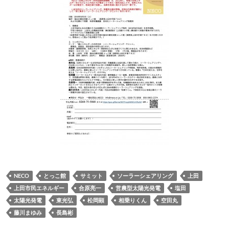
NECO
とっこ館
サミット
ソーラーシェアリング
上田
上田市民エネルギー
合原亮一
営農型太陽光発電
塩田
太陽光発電
東光弘
松岡顕
相乗りくん
空田丸
藤川まゆみ
長島彬