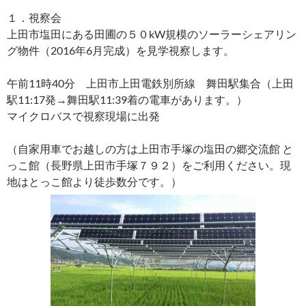
１．視察会
上田市塩田にある田圃の５０kW規模のソーラーシェアリン
グ物件（2016年6月完成）を見学視察します。
午前11時40分 上田市上田電鉄別所線 舞田駅集合（上田
駅11:17発→舞田駅11:39着の電車があります。）
マイクロバスで視察現場に出発
（自家用車でお越しの方は上田市手塚の塩田の郷交流館 と
っこ館（長野県上田市手塚７９２）をご利用ください。現
地はとっこ館より徒歩数分です。）