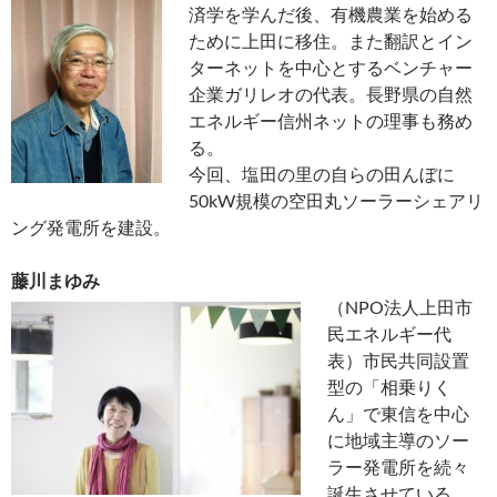
済学を学んだ後、有機農業を始める
ために上田に移住。また翻訳とイン
ターネットを中心とするベンチャー
企業ガリレオの代表。長野県の自然
エネルギー信州ネットの理事も務め
る。
今回、塩田の里の自らの田んぼに
50kW規模の空田丸ソーラーシェアリ
ング発電所を建設。
藤川まゆみ
（NPO法人上田市
民エネルギー代
表）市民共同設置
型の「相乗りく
ん」で東信を中心
に地域主導のソー
ラー発電所を続々
誕生させている。