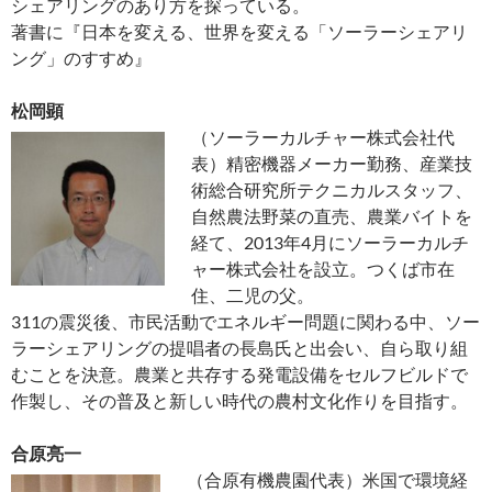
シェアリングのあり方を探っている。
著書に『日本を変える、世界を変える「ソーラーシェアリ
ング」のすすめ』
松岡顕
（ソーラーカルチャー株式会社代
表）精密機器メーカー勤務、産業技
術総合研究所テクニカルスタッフ、
自然農法野菜の直売、農業バイトを
経て、2013年4月にソーラーカルチ
ャー株式会社を設立。つくば市在
住、二児の父。
311の震災後、市民活動でエネルギー問題に関わる中、ソー
ラーシェアリングの提唱者の長島氏と出会い、自ら取り組
むことを決意。農業と共存する発電設備をセルフビルドで
作製し、その普及と新しい時代の農村文化作りを目指す。
合原亮一
（合原有機農園代表）米国で環境経