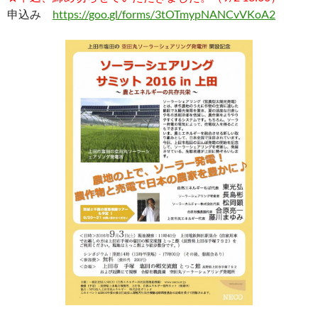
申込み
https://goo.gl/forms/3tOTmypNANCvVKoA2