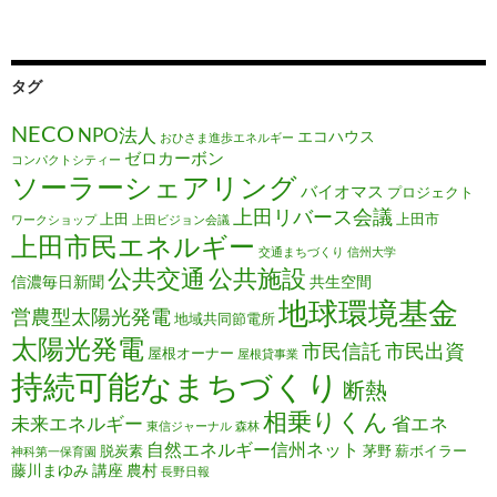
タグ
NECO
NPO法人
エコハウス
おひさま進歩エネルギー
ゼロカーボン
コンパクトシティー
ソーラーシェアリング
バイオマス
プロジェクト
上田リバース会議
上田
上田市
ワークショップ
上田ビジョン会議
上田市民エネルギー
交通まちづくり
信州大学
公共施設
公共交通
信濃毎日新聞
共生空間
地球環境基金
営農型太陽光発電
地域共同節電所
太陽光発電
市民信託
市民出資
屋根オーナー
屋根貸事業
持続可能なまちづくり
断熱
相乗りくん
未来エネルギー
省エネ
東信ジャーナル
森林
自然エネルギー信州ネット
脱炭素
茅野
薪ボイラー
神科第一保育園
藤川まゆみ
講座
農村
長野日報