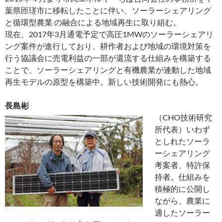
葉県匝瑳市に移転したことに伴い、ソーラーシェアリング
と循環型農業 の融合による地域再生に取り組む。
現在、2017年3月通電予定で高圧1MWのソーラーシェアリ
ング案件が進行しており、耕作者および地域の環境対策を
行う協議会に売電利益の一部が還流する仕組みを構築する
ことで、ソーラーシェアリングと有機農業が連動した地域
再生モデルの原型を構築中。新しい技術開発にも熱心。
長島彬
（CHO技術研究
所代表）いわず
としれたソーラ
ーシェアリング
考案者、特許保
持者。仕組みを
積極的に公開し
ながら、農業に
適したソーラー