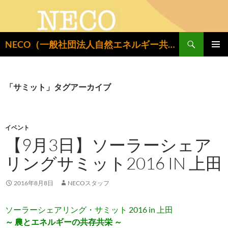
検
NECO（一般社団法人自然エネルギー共同設置推進機構）
索
コ
メインメ
ン
ニュー
テ
ン
「サミット」タグアーカイブ
ツ
へ
ス
キ
イベント
ッ
【9月3日】ソーラーシェア
プ
リングサミット2016 IN 上田
2016年8月8日
NECOスタッフ
ソーラーシェアリング・サミット 2016 in 上田
～ 農とエネルギーの共存共栄 ～