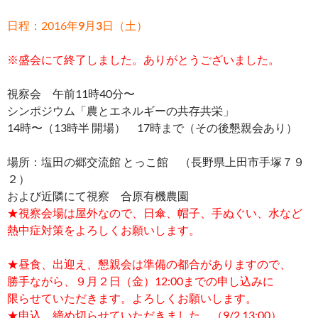
日程：2016年
9
月
3
日（土）
※盛会にて終了しました。ありがとうございました。
視察会 午前11時40分〜
シンポジウム「農とエネルギーの共存共栄」
14時〜（13時半 開場） 17時まで（その後懇親会あり）
場所：塩田の郷交流館 とっこ館 （長野県上田市手塚７９
２）
および近隣にて視察 合原有機農園
★視察会場は屋外なので、日傘、帽子、手ぬぐい、水など
熱中症対策をよろしくお願いします。
★昼食、出迎え、懇親会は準備の都合がありますので、
勝手ながら、９月２日（金）12:00までの申し込みに
限らせていただきます。よろしくお願いします。
★申込、締め切らせていただきました。（9/2 13:00）