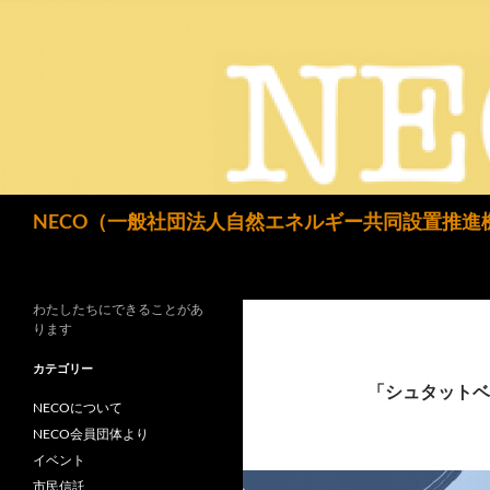
検
NECO（一般社団法人自然エネルギー共同設置推進
索
わたしたちにできることがあ
ります
カテゴリー
「シュタットベ
NECOについて
NECO会員団体より
イベント
市民信託