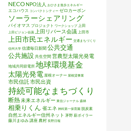
NECO
NPO法人
おひさま進歩エネルギー
ゼロカーボン
エコハウス
コンパクトシティー
ソーラーシェアリング
バイオマス
プロジェクト
上田
ワークショップ
上田リバース会議
上田市
上田ビジョン会議
上田市民エネルギー
交通まちづくり
公共交通
信濃毎日新聞
信州大学
公共施設
営農型太陽光発電
共生空間
地球環境基金
地域共同節電所
太陽光発電
屋根オーナー
屋根貸事業
市民信託
市民出資
持続可能なまちづくり
断熱
未来エネルギー
東信ジャーナル
森林
相乗りくん
省エネ
脱炭素
神科第一保育園
自然エネルギー信州ネット
茅野
薪ボイラー
藤川まゆみ
講座
農村
長野日報