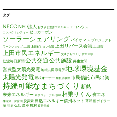
タグ
NECO
NPO法人
エコハウス
おひさま進歩エネルギー
ゼロカーボン
コンパクトシティー
ソーラーシェアリング
バイオマス
プロジェクト
上田リバース会議
上田
上田市
ワークショップ
上田ビジョン会議
上田市民エネルギー
交通まちづくり
信州大学
公共施設
公共交通
信濃毎日新聞
共生空間
地球環境基金
営農型太陽光発電
地域共同節電所
太陽光発電
市民信託
市民出資
屋根オーナー
屋根貸事業
持続可能なまちづくり
断熱
相乗りくん
未来エネルギー
省エネ
東信ジャーナル
森林
自然エネルギー信州ネット
脱炭素
茅野
薪ボイラー
神科第一保育園
藤川まゆみ
講座
農村
長野日報