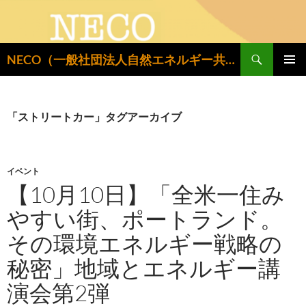
検
NECO（一般社団法人自然エネルギー共同設置推進機構）
索
コ
メインメ
ン
ニュー
テ
ン
「ストリートカー」タグアーカイブ
ツ
へ
ス
キ
イベント
ッ
【10月10日】「全米一住み
プ
やすい街、ポートランド。
その環境エネルギー戦略の
秘密」地域とエネルギー講
演会第2弾