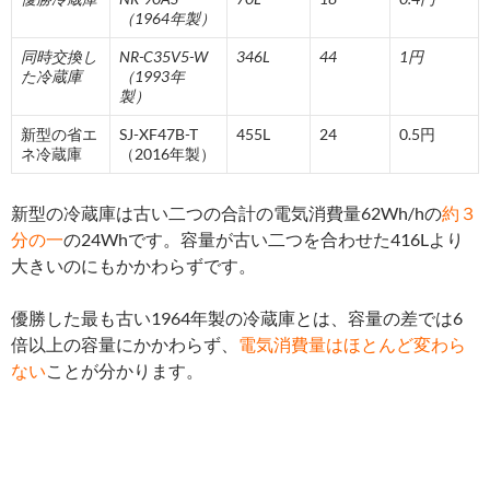
（1964年製）
同時交換し
NR-C35V5-W
346L
44
1
円
た冷蔵庫
（1993年
製）
新型の省エ
SJ-XF47B-T
455L
24
0.5円
ネ冷蔵庫
（2016年製）
新型の冷蔵庫は古い二つの合計の電気消費量62Wh/hの
約３
分の一
の24Whです。容量が古い二つを合わせた416Lより
大きいのにもかかわらずです。
優勝した最も古い1964年製の冷蔵庫とは、容量の差では6
倍以上の容量にかかわらず、
電気消費量はほとんど変わら
ない
ことが分かります。