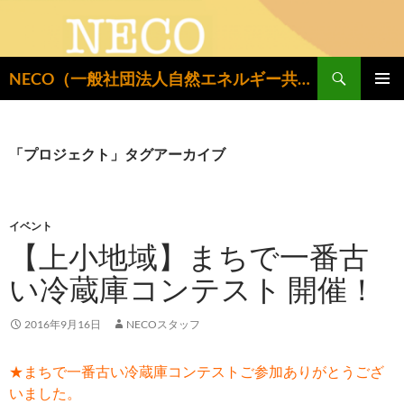
検
NECO（一般社団法人自然エネルギー共同設置推進機構）
索
コ
メインメ
ン
ニュー
テ
ン
「プロジェクト」タグアーカイブ
ツ
へ
ス
キ
イベント
ッ
【上小地域】まちで一番古
プ
い冷蔵庫コンテスト 開催！
2016年9月16日
NECOスタッフ
★まちで一番古い冷蔵庫コンテストご参加ありがとうござ
いました。