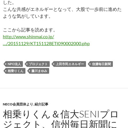
した。
こんな共感がエネルギーとなって、大股で一歩前に進めた
ような気がしています。
ここから記事を読めます。
http://www.shinmai.co.jp/
…/20151129/KT151128ETI090002000.php
NPO法人
プロジェクト
上田市民エネルギー
信濃毎日新聞
相乗りくん
藤川まゆみ
NECO会員団体より
,
紹介記事
相乗りくん＆信大SENIプロ
ジェクト、信州毎日新聞に