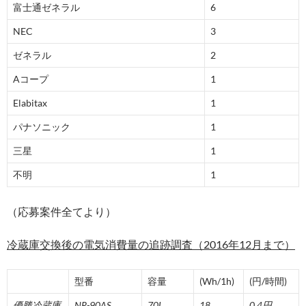
富士通ゼネラル
6
NEC
3
ゼネラル
2
Aコープ
1
Elabitax
1
パナソニック
1
三星
1
不明
1
（応募案件全てより）
冷蔵庫交換後の電気消費量の追跡調査（2016
年12
月まで）
型番
容量
(Wh/1h)
(円/時間)
優勝冷蔵庫
NR-90AS
70L
18
0.4
円