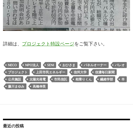
詳細は、
プロジェクト特設ページ
をご覧下さい。
NECO
NPO法人
SENI
おひさま
パネルオーナー
パレオ
プロジェクト
上田市民エネルギー
信州大学
信濃毎日新聞
公共施設
太陽光発電
市民信託
相乗りくん
繊維学部
羊
藤川まゆみ
高橋伸英
最近の投稿