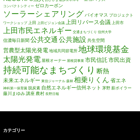
ゼロカーボン
コンパクトシティー
ソーラーシェアリング
バイオマス
プロジェクト
上田リバース会議
上田
上田市
ワークショップ
上田ビジョン会議
上田市民エネルギー
交通まちづくり
信州大学
公共施設
公共交通
信濃毎日新聞
共生空間
地球環境基金
営農型太陽光発電
地域共同節電所
太陽光発電
市民信託
市民出資
屋根オーナー
屋根貸事業
持続可能なまちづくり
断熱
相乗りくん
未来エネルギー
省エネ
東信ジャーナル
森林
自然エネルギー信州ネット
脱炭素
茅野
薪ボイラー
神科第一保育園
藤川まゆみ
講座
農村
長野日報
カテゴリー