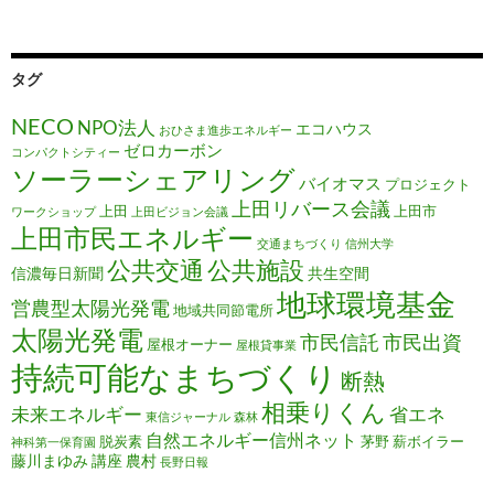
タグ
NECO
NPO法人
エコハウス
おひさま進歩エネルギー
ゼロカーボン
コンパクトシティー
ソーラーシェアリング
バイオマス
プロジェクト
上田リバース会議
上田
上田市
ワークショップ
上田ビジョン会議
上田市民エネルギー
交通まちづくり
信州大学
公共施設
公共交通
信濃毎日新聞
共生空間
地球環境基金
営農型太陽光発電
地域共同節電所
太陽光発電
市民信託
市民出資
屋根オーナー
屋根貸事業
持続可能なまちづくり
断熱
相乗りくん
未来エネルギー
省エネ
東信ジャーナル
森林
自然エネルギー信州ネット
脱炭素
茅野
薪ボイラー
神科第一保育園
藤川まゆみ
講座
農村
長野日報