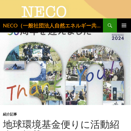
検
NECO（一般社団法人自然エネルギー共同設置推進機構）
索
コ
メインメ
ン
ニュー
テ
ン
ツ
へ
ス
キ
ッ
プ
紹介記事
地球環境基金便りに活動紹