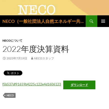
検
NECO（一般社団法人自然エネルギー共同設置推進機構）
索
コ
メインメ
ン
ニュー
テ
ン
NECOについて
ツ
2022年度決算資料
へ
ス
2023年7月19日
NECOスタッフ
キ
ッ
プ
f5b537df91659b4225c122e4d1606123
ダウンロード
NECO