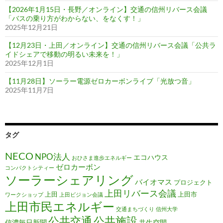
【2026年1月15日・長野／オンライン】交通の信州リバース会議
「バスの乗り方がわからない、をなくす！」
2025年12月21日
【12月23日・上田／オンライン】交通の信州リバース会議「公共ラ
イドシェアで移動の明るい未来を！」
2025年12月1日
【11月28日】ソーラー電源ゼロカーボンライブ「光放つ音」
2025年11月7日
タグ
NECO
NPO法人
エコハウス
おひさま進歩エネルギー
ゼロカーボン
コンパクトシティー
ソーラーシェアリング
バイオマス
プロジェクト
上田リバース会議
上田
上田市
ワークショップ
上田ビジョン会議
上田市民エネルギー
交通まちづくり
信州大学
公共施設
公共交通
信濃毎日新聞
共生空間