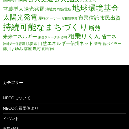
地球環境基金
営農型太陽光発電
地域共同節電所
太陽光発電
市民信託
市民出資
屋根オーナー
屋根貸事業
持続可能なまちづくり
断熱
相乗りくん
未来エネルギー
省エネ
東信ジャーナル
森林
自然エネルギー信州ネット
脱炭素
茅野
薪ボイラー
神科第一保育園
藤川まゆみ
講座
農村
長野日報
カテゴリー
NECOについて
NECO会員団体より
イベント
市民信託