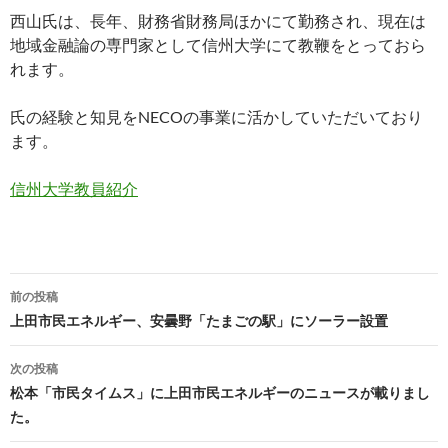
西山氏は、長年、財務省財務局ほかにて勤務され、現在は
地域金融論の専門家として信州大学にて教鞭をとっておら
れます。
氏の経験と知見をNECOの事業に活かしていただいており
ます。
信州大学教員紹介
投
前の投稿
稿
上田市民エネルギー、安曇野「たまごの駅」にソーラー設置
ナ
次の投稿
ビ
松本「市民タイムス」に上田市民エネルギーのニュースが載りまし
た。
ゲ