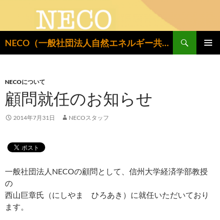
検
NECO（一般社団法人自然エネルギー共同設置推進機構）
索
コ
メインメ
ン
ニュー
テ
ン
NECOについて
ツ
顧問就任のお知らせ
へ
ス
2014年7月31日
NECOスタッフ
キ
ッ
プ
一般社団法人NECOの顧問として、信州大学経済学部教授
の
西山巨章氏（にしやま ひろあき）に就任いただいており
ます。