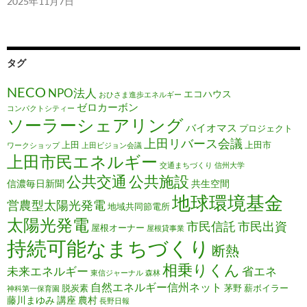
2025年11月7日
タグ
NECO
NPO法人
エコハウス
おひさま進歩エネルギー
ゼロカーボン
コンパクトシティー
ソーラーシェアリング
バイオマス
プロジェクト
上田リバース会議
上田
上田市
ワークショップ
上田ビジョン会議
上田市民エネルギー
交通まちづくり
信州大学
公共施設
公共交通
信濃毎日新聞
共生空間
地球環境基金
営農型太陽光発電
地域共同節電所
太陽光発電
市民信託
市民出資
屋根オーナー
屋根貸事業
持続可能なまちづくり
断熱
相乗りくん
未来エネルギー
省エネ
東信ジャーナル
森林
自然エネルギー信州ネット
脱炭素
茅野
薪ボイラー
神科第一保育園
藤川まゆみ
講座
農村
長野日報