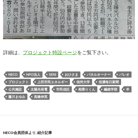
詳細は、
プロジェクト特設ページ
をご覧下さい。
NECO
NPO法人
SENI
おひさま
パネルオーナー
パレオ
プロジェクト
上田市民エネルギー
信州大学
信濃毎日新聞
公共施設
太陽光発電
市民信託
相乗りくん
繊維学部
羊
藤川まゆみ
高橋伸英
NECO会員団体より
,
紹介記事