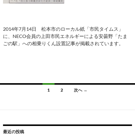
2014年7月14日 松本市のローカル紙「市民タイムス」
に、NECO会員の上田市民エネルギーによる安曇野「たま
ごの駅」への相乗りくん設置記事が掲載されています。
投
1
2
次へ →
稿
ナ
ビ
ゲ
最近の投稿