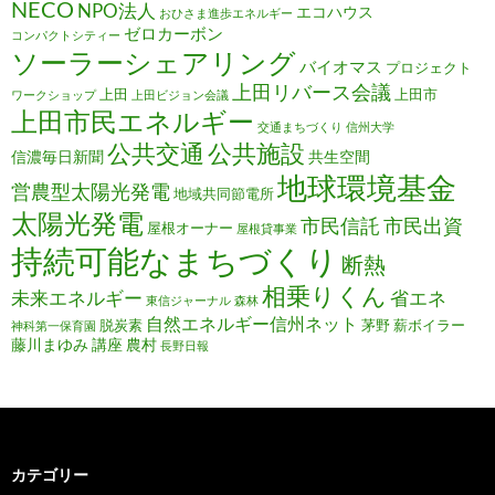
NECO
NPO法人
エコハウス
おひさま進歩エネルギー
ゼロカーボン
コンパクトシティー
ソーラーシェアリング
バイオマス
プロジェクト
上田リバース会議
上田
上田市
ワークショップ
上田ビジョン会議
上田市民エネルギー
交通まちづくり
信州大学
公共施設
公共交通
信濃毎日新聞
共生空間
地球環境基金
営農型太陽光発電
地域共同節電所
太陽光発電
市民信託
市民出資
屋根オーナー
屋根貸事業
持続可能なまちづくり
断熱
相乗りくん
未来エネルギー
省エネ
東信ジャーナル
森林
自然エネルギー信州ネット
脱炭素
茅野
薪ボイラー
神科第一保育園
藤川まゆみ
講座
農村
長野日報
カテゴリー