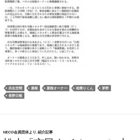
共生空間
屋根
屋根オーナー
相乗りくん
茅野
長野日報
NECO会員団体より
,
紹介記事