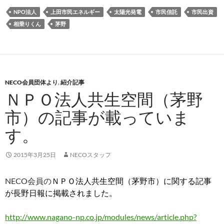
NPO法人
上田市民エネルギー
太陽光発電
市民信託
市民出資
相乗りくん
茅野
NECO会員団体より
,
紹介記事
ＮＰＯ法人共生空間（茅野
市）の記事が載っていま
す。
2015年3月25日
NECOスタッフ
NECO会員の
ＮＰＯ法人共生空間（茅野市）に関する記事
が長野日報に掲載されました。
http://www.nagano-np.co.jp/modules/news/article.php?