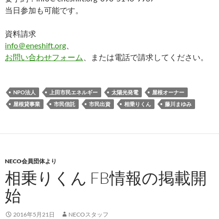
当日参加も可能です。
資料請求
info＠eneshift.org
、
お問い合わせフォーム
、または電話で請求してください。
NPO法人
上田市民エネルギー
太陽光発電
屋根オーナー
屋根貸事業
市民信託
市民出資
相乗りくん
藤川まゆみ
NECO会員団体より
相乗りくん FB情報の掲載開
始
2016年5月21日
NECOスタッフ