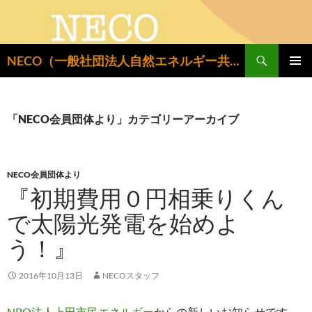
検
NECO（一般社団法人自然エネルギー共同設置推進機構）
索
コ
メインメ
ン
ニュー
テ
ン
「NECO会員団体より」カテゴリーアーカイブ
ツ
へ
ス
キ
NECO会員団体より
ッ
『初期費用０円相乗りくん
プ
で太陽光発電を始めよ
う！』
2016年10月13日
NECOスタッフ
NPO法人上田市民エネルギー
からの新しいお知らせです。