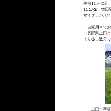
午前11時40
11:17発→舞
マイクロバスで
（自家用車でお
（長野県上田市
より徒歩数分で
（上田市手塚