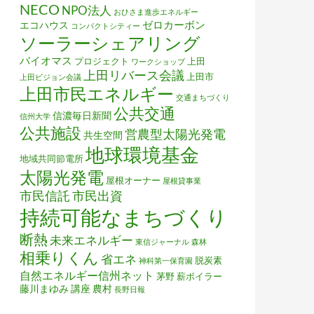
NECO
NPO法人
おひさま進歩エネルギー
ゼロカーボン
エコハウス
コンパクトシティー
ソーラーシェアリング
バイオマス
プロジェクト
上田
ワークショップ
上田リバース会議
上田市
上田ビジョン会議
上田市民エネルギー
交通まちづくり
公共交通
信濃毎日新聞
信州大学
公共施設
営農型太陽光発電
共生空間
地球環境基金
地域共同節電所
太陽光発電
屋根オーナー
屋根貸事業
市民信託
市民出資
持続可能なまちづくり
断熱
未来エネルギー
東信ジャーナル
森林
相乗りくん
省エネ
脱炭素
神科第一保育園
自然エネルギー信州ネット
茅野
薪ボイラー
藤川まゆみ
講座
農村
長野日報