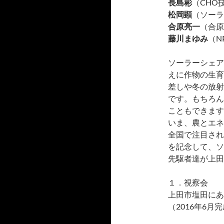
長島彬
（CHO
松岡顕
（ソーラ
合原亮一
（合原
藤川まゆみ
（N
ソーラーシェア
えに作物の生育
差しや冬の放射
です。もちろん
こともできます
いま、農とエネ
全国で注目され
を記念して、ソ
先駆者達が上田
１．視察会
上田市塩田にあ
（2016年6