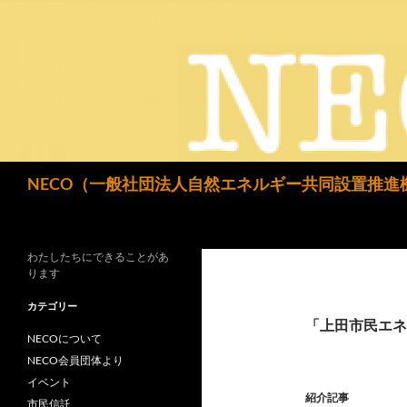
検
NECO（一般社団法人自然エネルギー共同設置推進
索
わたしたちにできることがあ
ります
カテゴリー
「上田市民エネ
NECOについて
NECO会員団体より
イベント
紹介記事
市民信託