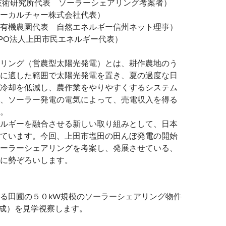
技術研究所代表 ソーラーシェアリング考案者）
ーカルチャー株式会社代表）
有機農園代表 自然エネルギー信州ネット理事）
PO法人上田市民エネルギー代表）
リング（営農型太陽光発電）とは、耕作農地のう
に適した範囲で太陽光発電を置き、夏の過度な日
冷却を低減し、農作業をやりやすくするシステム
、ソーラー発電の電気によって、売電収入を得る
。
ルギーを融合させる新しい取り組みとして、日本
ています。今回、上田市塩田の田んぼ発電の開始
ーラーシェアリングを考案し、発展させている、
に勢ぞろいします。
る田圃の５０kW規模のソーラーシェアリング物件
月完成）を見学視察します。