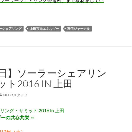
ソーラーシェアリング発電所」まで取材をしてい
ーシェアリング
上田市民エネルギー
東信ジャーナル
3日】ソーラーシェアリン
ト2016 IN 上田
NECOスタッフ
ング・サミット 2016 in 上田
ギーの共存共栄 ～
月
3
日（土）