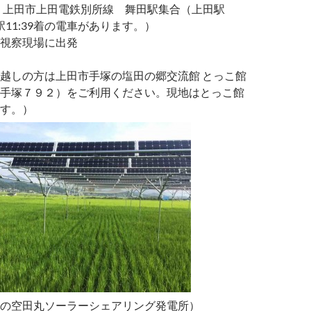
分 上田市上田電鉄別所線 舞田駅集合（上田駅
田駅11:39着の電車があります。）
視察現場に出発
越しの方は上田市手塚の塩田の郷交流館 とっこ館
手塚７９２）をご利用ください。現地はとっこ館
す。）
の空田丸ソーラーシェアリング発電所）