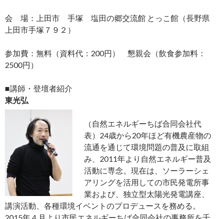
会 場：上田市 手塚 塩田の郷交流館 とっこ館（長野県
上田市手塚７９２）
参加費：無料（資料代：200円） 懇親会（飲食参加料：
2500円）
■講師・登壇者紹介
東光弘
（自然エネルギーちば合同会社代
表）24歳から20年ほど有機農産物の
流通を通じて環境問題の普及に取組
み、2011年より自然エネルギー普及
活動に専念。現在は、ソーラーシェ
アリングを活用しての市民発電所事
業および、独立型太陽光発電講座、
講演活動、各種環境イベントのプロデュースを務める。
2015年４月より市民エネルギーちば合同会社の事務所を千