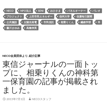
NECO
NPO法人
SENI
おひさま
パネルオーナー
パレオ
プロジェクト
上田市民エネルギー
信州大学
信濃毎日新聞
公共施設
太陽光発電
市民信託
相乗りくん
繊維学部
羊
藤川まゆみ
高橋伸英
NECO会員団体より
,
紹介記事
東信ジャーナルの一面トッ
プに、相乗りくんの神科第
一保育園の記事が掲載され
ました。
2015年7月1日
NECOスタッフ