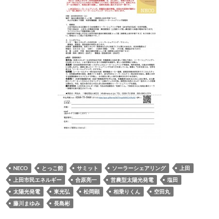
NECO
とっこ館
サミット
ソーラーシェアリング
上田
上田市民エネルギー
合原亮一
営農型太陽光発電
塩田
太陽光発電
東光弘
松岡顕
相乗りくん
空田丸
藤川まゆみ
長島彬