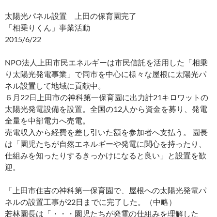
太陽光パネル設置 上田の保育園完了
「相乗りくん」事業活動
2015/6/22
NPO法人上田市民エネルギーは市民信託を活用した「相乗
り太陽光発電事業」で同市を中心に様々な屋根に太陽光パ
ネル設置して地域に貢献中。
６月22日上田市の神科第一保育園に出力計21キロワットの
太陽光発電設備を設置。全国の12人から資金を募り、発電
全量を中部電力へ売電。
売電収入から経費を差し引いた額を参加者へ支払う。 園長
は「園児たちが自然エネルギーや発電に関心を持ったり、
仕組みを知ったりするきっかけになると良い」と設置を歓
迎。
「上田市住吉の神科第一保育園で、屋根への太陽光発電パ
ネルの設置工事が22日までに完了した。（中略）
若林園長は「・・・園児たちが発電の仕組みを理解した