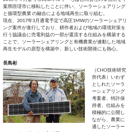
葉県匝瑳市に移転したことに伴い、ソーラーシェアリング
と循環型農業 の融合による地域再生に取り組む。
現在、2017年3月通電予定で高圧1MWのソーラーシェアリ
ング案件が進行しており、耕作者および地域の環境対策を
行う協議会に売電利益の一部が還流する仕組みを構築する
ことで、ソーラーシェアリングと有機農業が連動した地域
再生モデルの原型を構築中。新しい技術開発にも熱心。
長島彬
（CHO技術研究
所代表）いわず
としれたソーラ
ーシェアリング
考案者、特許保
持者。仕組みを
積極的に公開し
ながら、農業に
適したソーラー