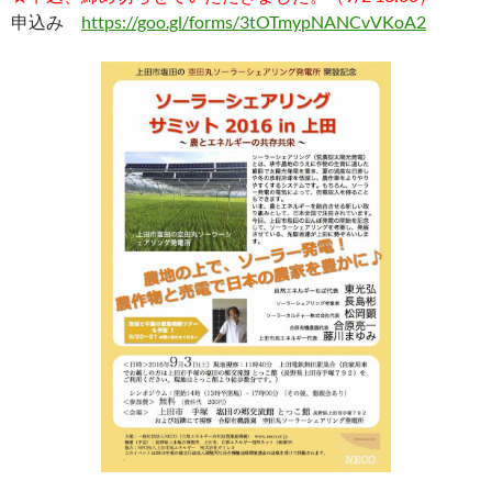
申込み
https://goo.gl/forms/3tOTmypNANCvVKoA2