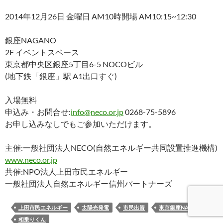
2014年12月26日 金曜日 AM10時開場 AM10:15~12:30
銀座NAGANO
2F イベントスペース
東京都中央区銀座5丁目6-5 NOCOビル
(地下鉄「銀座」駅 A1出口すぐ)
入場無料
申込み・お問合せ:
info@neco.or.jp
0268-75-5896
お申し込みなしでもご参加いただけます。
主催:一般社団法人NECO(自然エネルギー共同設置推進機構)
www.neco.or.jp
共催:NPO法人上田市民エネルギー
一般社団法人自然エネルギー信州パートナーズ
上田市民エネルギー
太陽光発電
市民出資
東京銀座NAGANO
相乗りくん