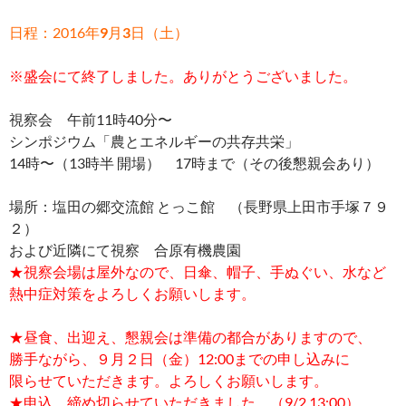
日程：2016年
9
月
3
日（土）
※盛会にて終了しました。ありがとうございました。
視察会 午前11時40分〜
シンポジウム「農とエネルギーの共存共栄」
14時〜（13時半 開場） 17時まで（その後懇親会あり）
場所：塩田の郷交流館 とっこ館 （長野県上田市手塚７９
２）
および近隣にて視察 合原有機農園
★視察会場は屋外なので、日傘、帽子、手ぬぐい、水など
熱中症対策をよろしくお願いします。
★昼食、出迎え、懇親会は準備の都合がありますので、
勝手ながら、９月２日（金）12:00までの申し込みに
限らせていただきます。よろしくお願いします。
★申込、締め切らせていただきました。（9/2 13:00）