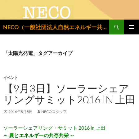
検
NECO（一般社団法人自然エネルギー共同設置推進機構）
索
コ
メインメ
ン
ニュー
テ
ン
「太陽光発電」タグアーカイブ
ツ
へ
ス
キ
イベント
ッ
【9月3日】ソーラーシェア
プ
リングサミット2016 IN 上田
2016年8月8日
NECOスタッフ
ソーラーシェアリング・サミット 2016 in 上田
～ 農とエネルギーの共存共栄 ～