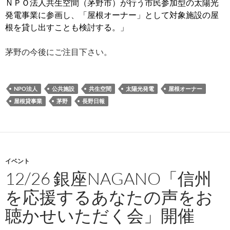
ＮＰＯ法人共生空間（茅野市）が行う市民参加型の太陽光
発電事業に参画し、「屋根オーナー」として対象施設の屋
根を貸し出すことも検討する。」
茅野の今後にご注目下さい。
NPO法人
公共施設
共生空間
太陽光発電
屋根オーナー
屋根貸事業
茅野
長野日報
イベント
12/26 銀座NAGANO「信州
を応援するあなたの声をお
聴かせいただく会」開催