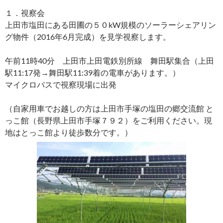
１．視察会
上田市塩田にある田圃の５０kW規模のソーラーシェアリン
グ物件（2016年6月完成）を見学視察します。
午前11時40分 上田市上田電鉄別所線 舞田駅集合（上田
駅11:17発→舞田駅11:39着の電車があります。）
マイクロバスで視察現場に出発
（自家用車でお越しの方は上田市手塚の塩田の郷交流館 と
っこ館（長野県上田市手塚７９２）をご利用ください。現
地はとっこ館より徒歩数分です。）