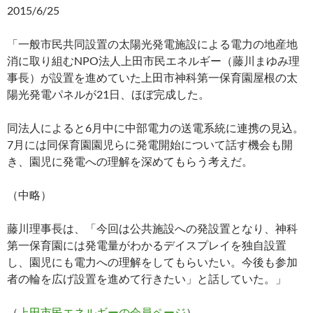
2015/6/25
「一般市民共同設置の太陽光発電施設による電力の地産地
消に取り組むNPO法人上田市民エネルギー（藤川まゆみ理
事長）が設置を進めていた上田市神科第一保育園屋根の太
陽光発電パネルが21日、ほぼ完成した。
同法人によると6月中に中部電力の送電系統に連携の見込。
7月には同保育園園児らに発電開始について話す機会も開
き、園児に発電への理解を深めてもらう考えだ。
（中略）
藤川理事長は、「今回は公共施設への発設置となり、神科
第一保育園には発電量がわかるデイスプレイを独自設置
し、園児にも電力への理解をしてもらいたい。今後も参加
者の輪を広げ設置を進めて行きたい」と話していた。」
（
上田市民エネルギーの会員ページ
）