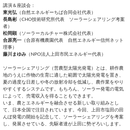
講演＆座談会：
東光弘
（自然エネルギーちば合同会社代表）
長島彬
（CHO技術研究所代表 ソーラーシェアリング考案
者）
松岡顕
（ソーラーカルチャー株式会社代表）
合原亮一
（合原有機農園代表 自然エネルギー信州ネット
理事）
藤川まゆみ
（NPO法人上田市民エネルギー代表）
ソーラーシェアリング（営農型太陽光発電）とは、耕作農
地のうえに作物の生育に適した範囲で太陽光発電を置き、
夏の過度な日差しや冬の放射冷却を低減し、農作業をやり
やすくするシステムです。もちろん、ソーラー発電の電気
によって、売電収入を得ることもできます。
いま、農とエネルギーを融合させる新しい取り組みとし
て、日本全国で注目されています。今回、上田市塩田の田
んぼ発電の開始を記念して、ソーラーシェアリングを考案
し、発展させている、先駆者達が上田に勢ぞろいします。