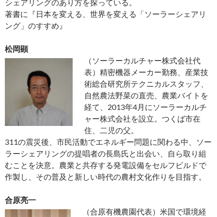
シェアリングのあり方を探っている。
著書に『日本を変える、世界を変える「ソーラーシェアリ
ング」のすすめ』
松岡顕
（ソーラーカルチャー株式会社代
表）精密機器メーカー勤務、産業技
術総合研究所テクニカルスタッフ、
自然農法野菜の直売、農業バイトを
経て、2013年4月にソーラーカルチ
ャー株式会社を設立。つくば市在
住、二児の父。
311の震災後、市民活動でエネルギー問題に関わる中、ソー
ラーシェアリングの提唱者の長島氏と出会い、自ら取り組
むことを決意。農業と共存する発電設備をセルフビルドで
作製し、その普及と新しい時代の農村文化作りを目指す。
合原亮一
（合原有機農園代表）米国で環境経