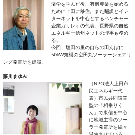
済学を学んだ後、有機農業を始める
ために上田に移住。また翻訳とイン
ターネットを中心とするベンチャー
企業ガリレオの代表。長野県の自然
エネルギー信州ネットの理事も務め
る。
今回、塩田の里の自らの田んぼに
50kW規模の空田丸ソーラーシェアリ
ング発電所を建設。
藤川まゆみ
（NPO法人上田市
民エネルギー代
表）市民共同設置
型の「相乗りく
ん」で東信を中心
に地域主導のソー
ラー発電所を続々
誕生させている。