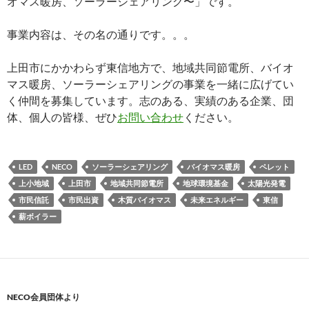
オマス暖房、ソーラーシェアリング〜」です。
事業内容は、その名の通りです。。。
上田市にかかわらず東信地方で、地域共同節電所、バイオ
マス暖房、ソーラーシェアリングの事業を一緒に広げてい
く仲間を募集しています。志のある、実績のある企業、団
体、個人の皆様、ぜひ
お問い合わせ
ください。
LED
NECO
ソーラーシェアリング
バイオマス暖房
ペレット
上小地域
上田市
地域共同節電所
地球環境基金
太陽光発電
市民信託
市民出資
木質バイオマス
未来エネルギー
東信
薪ボイラー
NECO会員団体より